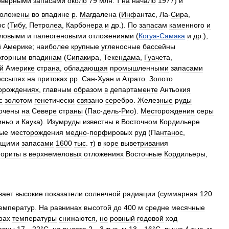
оверными
запасами
около
79
млн
.
т
на
начало
1977
)
и
положены
во
впадине
р
.
Магдалена
(
Инфантас
,
Ла
-
Сира
,
ос
(
Тибу
,
Петролеа
,
Карбонера
и
др
.).
По
запасам
каменного
и
ловыми
и
палеогеновыми
отложениями
(
Когуа
-
Самака
и
др
.),
й
Америке
;
наиболее
крупные
угленосные
бассейны
жгорным
впадинам
(
Сипакира
,
Текендама
,
Гуачета
,
й
Америке
страна
,
обладающая
промышленными
запасами
оссыпях
на
притоках
pp
.
Сан
-
Хуан
и
Атрато
.
Золото
орождениях
,
главным
образом
в
департаменте
Антьокия
с
золотом
генетически
связано
серебро
.
Железные
руды
очены
на
Севере
страны
(
Пас
-
дель
-
Рио
).
Месторождения
серы
иньо
и
Каука
).
Изумруды
известны
в
Восточном
Кордильере
ные
месторождения
медно
-
порфировых
руд
(
Пантанос
,
бщими
запасами
1600
тыс
.
т
)
в
коре
выветривания
ориты
в
верхнемеловых
отложениях
Восточные
Кордильеры
,
вает
высокие
показатели
солнечной
радиации
(
суммарная
120
емператур
.
На
равнинах
высотой
до
400
м
средне
месячные
рах
температуры
снижаются
,
но
ровный
годовой
ход
авны
17
—
22
°
С
,
на
высоте
2
—
3
тыс
.
м
13
—
16
°
С
,
выше
4
тыс
.
м