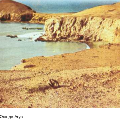
Охо
-
де
-
Агуа
.