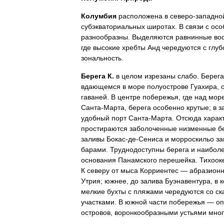
Колумбия
расположена
в
северо
-
западно
субэкваториальных
широтах
.
В
связи
с
осо
разнообразны
.
Выделяются
равнинные
во
где
высокие
хребты
Анд
чередуются
с
глуб
зональность
.
Берега
К
.
в
целом
изрезаны
слабо
.
Берега
вдающемся
в
море
полуострове
Гуахира
,
гаваней
.
В
центре
побережья
,
где
над
мор
Санта
-
Марта
,
берега
особенно
крутые
;
в
з
удобный
порт
Санта
-
Марта
.
Отсюда
харак
простираются
заболоченные
низменные
б
заливы
Бокас
-
де
-
Сениса
и
морроскильо
за
барами
.
Труднодоступны
берега
и
наибол
основания
Панамского
перешейка
.
Тихоок
К
северу
от
мыса
Корриентес
—
абразион
Утрия
;
южнее
,
до
залива
Буэнавентура
,
в
к
мелкие
бухты
с
пляжами
чередуются
со
ск
участками
.
В
южной
части
побережья
—
о
островов
,
воронкообразными
устьями
мно