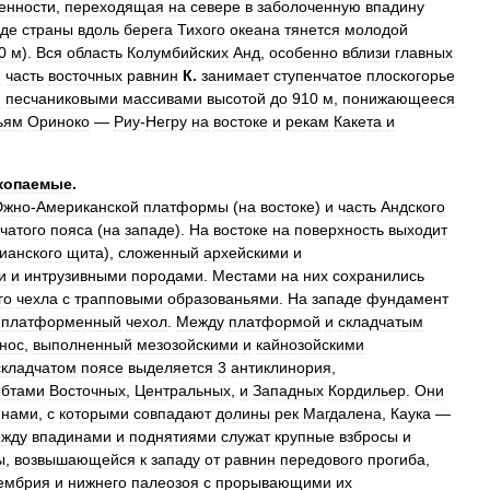
енности
,
переходящая
на
севере
в
заболоченную
впадину
аде
страны
вдоль
берега
Тихого
океана
тянется
молодой
0
м
).
Вся
область
Колумбийских
Анд
,
особенно
вблизи
главных
я
часть
восточных
равнин
К
.
занимает
ступенчатое
плоскогорье
и
песчаниковыми
массивами
высотой
до
910
м
,
понижающееся
ьям
Ориноко
—
Риу
-
Негру
на
востоке
и
рекам
Какета
и
копаемые
.
жно
-
Американской
платформы
(
на
востоке
)
и
часть
Андского
чатого
пояса
(
на
западе
).
На
востоке
на
поверхность
выходит
ианского
щита
),
сложенный
архейскими
и
и
и
интрузивными
породами
.
Местами
на
них
сохранились
го
чехла
с
трапповыми
образованьями
.
На
западе
фундамент
платформенный
чехол
.
Между
платформой
и
складчатым
нос
,
выполненный
мезозойскими
и
кайнозойскими
складчатом
поясе
выделяется
3
антиклинория
,
ебтами
Восточных
,
Центральных
,
и
Западных
Кордильер
.
Они
инами
,
с
которыми
совпадают
долины
рек
Магдалена
,
Каука
—
жду
впадинами
и
поднятиями
служат
крупные
взбросы
и
ы
,
возвышающейся
к
западу
от
равнин
передового
прогиба
,
ембрия
и
нижнего
палеозоя
с
прорывающими
их