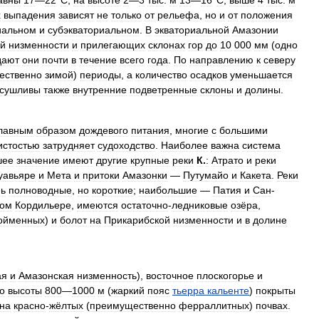
х
выпадения
зависят
не
только
от
рельефа
,
но
и
от
положения
иальном
и
субэкваториальном
.
В
экваториальной
Амазонии
ой
низменности
и
прилегающих
склонах
гор
до
10
000
мм
(
одно
дают
они
почти
в
течение
всего
года
.
По
направлению
к
северу
ественно
зимой
)
периоды
,
а
количество
осадков
уменьшается
асушливы
также
внутренние
подветренные
склоны
и
долины
.
лавным
образом
дождевого
питания
,
многие
с
большими
истостью
затрудняет
судоходство
.
Наиболее
важна
система
шее
значение
имеют
другие
крупные
реки
К
.
:
Атрато
и
реки
уавьяре
и
Мета
и
притоки
Амазонки
—
Путумайо
и
Какета
.
Реки
нь
полноводные
,
но
короткие
;
наибольшие
—
Патия
и
Сан
-
ном
Кордильере
,
имеются
остаточно
-
ледниковые
озёра
,
ойменных
)
и
болот
на
Прикарибской
низменности
и
в
долине
ая
и
Амазонская
низменность
),
восточное
плоскогорье
и
о
высоты
800
—
1000
м
(
жаркий
пояс
тьерра
кальенте
)
покрыты
на
красно
-
жёлтых
(
преимущественно
ферраллитных
)
почвах
.