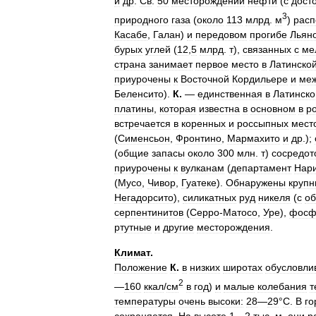
и
др
.
Св
.
50
месторождений
нефти
(
с
дост
3
природного
газа
(
около
113
млрд
.
м
)
рас
Касабе
,
Галан
)
и
передовом
прогибе
Льян
бурых
углей
(
12
,
5
млрд
.
т
),
связанных
с
ме
страна
занимает
первое
место
в
Латинско
приурочены
к
Восточной
Кордильере
и
ме
Беленсито
).
К
.
—
единственная
в
Латинско
платины
,
которая
известна
в
основном
в
р
встречается
в
коренных
и
россыпных
мест
(
Сименсьон
,
Фронтино
,
Мармахито
и
др
.);
(
общие
запасы
около
300
млн
.
т
)
сосредот
приурочены
к
вулканам
(
департамент
Нар
(
Мусо
,
Чивор
,
Гуатеке
).
Обнаружены
круп
Негадорсито
),
силикатных
руд
никеля
(
с
о
серпентинитов
(
Серро
-
Матосо
,
Уре
),
фосф
ртутные
и
другие
месторождения
.
Климат
.
Положение
К
.
в
низких
широтах
обусловли
2
—
160
ккал
/
см
в
год
)
и
малые
колебания
т
температуры
очень
высоки:
28
—
29
°
С
.
В
го
сохраняется
.
На
высоте
1
—
2
тыс
.
м
.
они
р