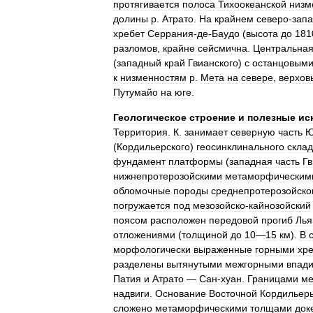
протягивается
полоса
Тихоокеанской
низм
долины
р
.
Атрато
.
На
крайнем
северо
-
зап
хребет
Серрания
-
де
-
Баудо
(
высота
до
181
разломов
,
крайне
сейсмична
.
Центральна
(
западный
край
Гвианского
)
с
останцовым
к
низменностям
р
.
Мета
на
севере
,
верхов
Путумайо
на
юге
.
Геологическое
строение
и
полезные
ис
Территория
.
К
.
занимает
северную
часть
Ю
(
Кордильерского
)
геосинклинального
склад
фундамент
платформы
(
западная
часть
Гв
нижнепротерозойскими
метаморфическим
обломочные
породы
среднепротерозойско
погружается
под
мезозойско
-
кайнозойский
поясом
расположен
передовой
прогиб
Лья
отложениями
(
толщиной
до
10
—
15
км
).
В
морфологически
выраженные
горными
хр
разделены
вытянутыми
межгорными
впад
Патия
и
Атрато
—
Сан
-
хуан
.
Границами
ме
надвиги
.
Основание
Восточной
Кордильер
сложено
метаморфическими
толщами
док