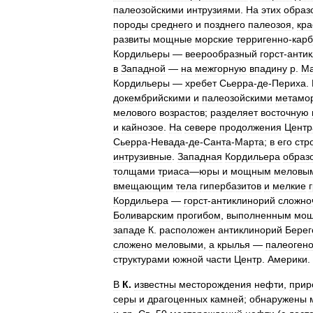
палеозойскими
интрузиями
.
На
этих
образ
породы
среднего
и
позднего
палеозоя
,
кр
развиты
мощные
морские
терригенно
-
кар
Кордильеры
—
веерообразный
горст
-
анти
в
Западной
—
на
межгорную
впадину
р
.
Ма
Кордильеры
—
хребет
Сьерра
-
де
-
Периха
.
докембрийскими
и
палеозойскими
метамо
мелового
возрастов
;
разделяет
восточную
и
кайнозое
.
На
севере
продолжения
Центр
Сьерра
-
Невада
-
де
-
Санта
-
Марта
;
в
его
стр
интрузивные
.
Западная
Кордильера
образ
толщами
триаса
—
юры
и
мощным
меловы
вмещающим
тела
гипербазитов
и
мелкие
Кордильера
—
горст
-
антиклинорий
сложно
Боливарским
прогибом
,
выполненным
мо
западе
К
.
расположен
антиклинорий
Берег
сложено
меловыми
,
а
крылья
—
палеоген
структурами
южной
части
Центр
.
Америки
.
В
К
.
известны
месторождения
нефти
,
прир
серы
и
драгоценных
камней
;
обнаружены