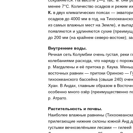
менее
7
°
С
.
Количество
осадков
и
режим
и
К
.
в
двух
климатических
поясах
—
экватор
осадков
до
4000
мм
в
год
,
на
Тихоокеанск
из
самых
влажных
мест
на
Земле
),
и
выпа
появляются
и
удлиняются
сухие
(
преимущ
до
200
мм
(
на
крайнем
северо
-
востоке
);
з
Внутренние
воды
.
Речная
сеть
Колумбии
очень
густая
,
реки
г
колебаниями
расхода
,
что
наряду
с
порож
р
.
Магдалены
и
её
притока
р
.
Каука
.
Мень
восточных
равнин
—
притоки
Ориноко
—
Г
тихоокеанского
бассейна
(
свыше
240
)
оче
Хуан
.
В
Андах
,
главным
образом
в
Восточ
особенно
много
озёр
(
преимущественно
п
р
.
Атрато
.
Растительность
и
почвы
.
Наиболее
влажные
равнины
(
Тихоокеанск
прилегающие
нижние
склоны
южной
Анд
д
густыми
вечнозелёными
лесами
—
гилеей