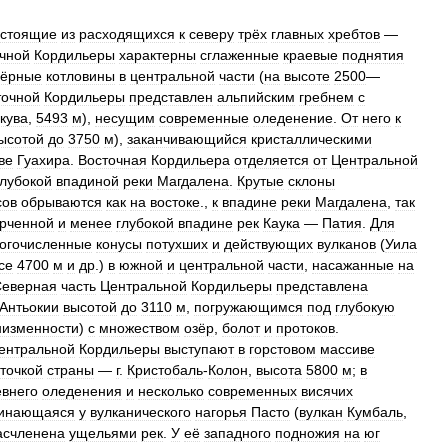
остоящие
из
расходящихся
к
северу
трёх
главных
хребтов
—
чной
Кордильеры
характерны
сглаженные
краевые
поднятия
зёрные
котловины
в
центральной
части
(
на
высоте
2500
—
точной
Кордильеры
представлен
альпийским
гребнем
с
кува
,
5493
м
),
несущим
современные
оледенение
.
От
него
к
ысотой
до
3750
м
),
заканчивающийся
кристаллическими
ве
Гуахира
.
Восточная
Кордильера
отделяется
от
Центральной
глубокой
впадиной
реки
Магдалена
.
Крутые
склоны
сов
обрываются
как
на
востоке
.,
к
впадине
реки
Магдалена
,
так
рченной
и
менее
глубокой
впадине
рек
Каука
—
Патия
.
Для
огочисленные
конусы
потухших
и
действующих
вулканов
(
Уила
се
4700
м
и
др
.)
в
южной
и
центральной
части
,
насажанные
на
Северная
часть
Центральной
Кордильеры
представлена
Антьокии
высотой
до
3110
м
,
погружающимся
под
глубокую
низменности
)
с
множеством
озёр
,
болот
и
протоков
.
ентральной
Кордильеры
выступают
в
горстовом
массиве
точкой
страны
—
г
.
Кристобаль
-
Колон
,
высота
5800
м
;
в
евнего
оледенения
и
несколько
современных
висячих
инающаяся
у
вулканического
нагорья
Пасто
(
вулкан
Кумбаль
,
асчленена
ущельями
рек
.
У
её
западного
подножия
на
юг