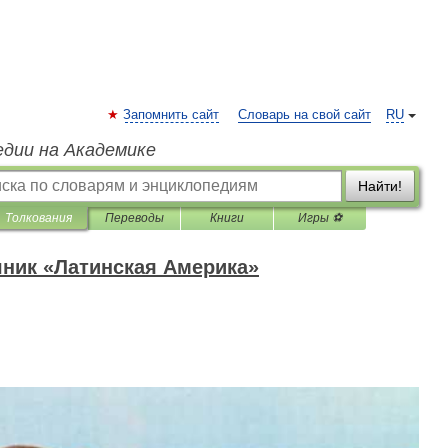
Запомнить сайт
Словарь на свой сайт
RU
едии на Академике
Найти!
Толкования
Переводы
Книги
Игры ⚽
ник «Латинская Америка»