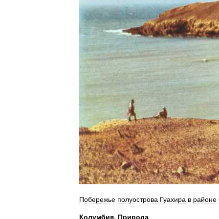
Побережье
полуострова
Гуахира
в
районе
Колумбия
.
Природа