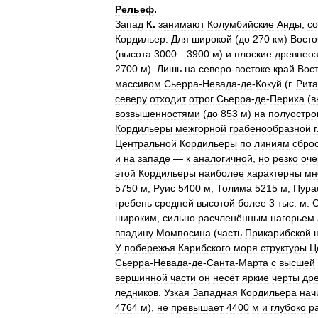
Рельеф
.
Запад
К
.
занимают
Колумбийские
Анды
,
с
Кордильер
.
Для
широкой
(
до
270
км
)
Восто
(
высота
3000
—
3900
м
)
и
плоские
древнео
2700
м
).
Лишь
на
северо
-
востоке
край
Вос
массивом
Сьерра
-
Невада
-
де
-
Кокуй
(
г
.
Рита
северу
отходит
отрог
Сьерра
-
де
-
Периха
(
в
возвышенностями
(
до
853
м
)
на
полуостро
Кордильеры
межгорной
грабенообразной
Центральной
Кордильеры
по
линиям
сбро
и
на
западе
—
к
аналогичной
,
но
резко
оче
этой
Кордильеры
наиболее
характерны
мн
5750
м
,
Руис
5400
м
,
Толима
5215
м
,
Пура
гребень
средней
высотой
более
3
тыс
.
м
.
широким
,
сильно
расчленённым
нагорьем
впадину
Момпосина
(
часть
Прикарибской
У
побережья
Карибского
моря
структуры
Ц
Сьерра
-
Невада
-
де
-
Санта
-
Марта
с
высшей
вершинной
части
он
несёт
яркие
черты
др
ледников
.
Узкая
Западная
Кордильера
нач
4764
м
),
не
превышает
4400
м
и
глубоко
р