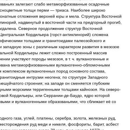
ованьях
залегают
слабо
метаморфизованные
осадочные
асноцветные
толщи
перми
—
триаса
.
Наиболее
широко
бонатные
отложения
верхней
юры
и
мела
.
Структура
Восточной
клинорий
,
надвинутый
в
восточной
части
на
предгорный
прогиб
,
гдалена
.
Северное
продолжение
структур
Восточной
Центральная
Кордильера
(
горст
-
антиклинорий
)
сложена
рфическими
толщами
и
гранитоидами
палеозойского
и
и
западную
зоны
с
различным
характером
развития
в
мезозое
альной
Кордильеры
лежит
сложно
построенный
массив
оении
участвуют
породы
мезозоя
,
в
т
.
ч
.
вулканогенные
и
ована
метаморфизованными
вулканогенно
-
обломочными
м
комплексом
вулканогенных
пород
основного
состава
,
гранитоидные
интрузии
неогена
;
по
структуре
Западного
чешуйчатого
строения
;
на
западе
он
сменяется
глубоким
щными
морскими
терригенными
толщами
кайнозоя
.
На
северо
-
овой
Кордильеры
,
или
Серрании
-
де
-
Баудо
,
ядро
которой
овыми
и
вулканогенными
образованьями
,
что
сближает
её
со
одного
газа
,
углей
,
платины
,
серебра
,
золота
,
железных
руд
,
месторождения
руд
меди
и
никеля
,
фосфориты
,
барит
,
асбест