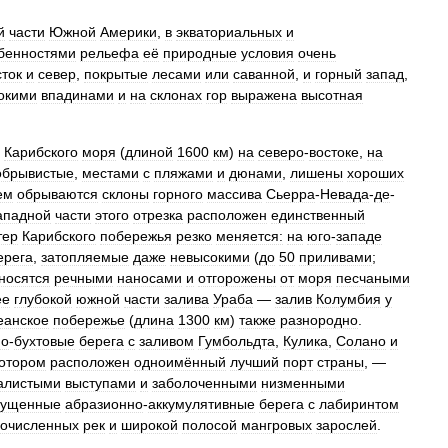
й
части
Южной
Америки
,
в
экваториальных
и
бенностями
рельефа
её
природные
условия
очень
сток
и
север
,
покрытые
лесами
или
саванной
,
и
горный
запад
,
окими
впадинами
и
на
склонах
гор
выражена
высотная
Карибского
моря
(
длиной
1600
км
)
на
северо
-
востоке
,
на
обрывистые
,
местами
с
пляжами
и
дюнами
,
лишены
хороших
ем
обрываются
склоны
горного
массива
Сьерра
-
Невада
-
де
-
ападной
части
этого
отрезка
расположен
единственный
тер
Карибского
побережья
резко
меняется:
на
юго
-
западе
ерега
,
затопляемые
даже
невысокими
(
до
50
приливами
;
носятся
речными
наносами
и
отгорожены
от
моря
песчаными
ее
глубокой
южной
части
залива
Ураба
—
залив
Колумбия
у
еанское
побережье
(
длина
1300
км
)
также
разнородно
.
но
-
бухтовые
берега
с
заливом
Гумбольдта
,
Кулика
,
Солано
и
отором
расположен
одноимённый
лучший
порт
страны
, —
алистыми
выступами
и
заболоченными
низменными
пущенные
абразионно
-
аккумулятивные
берега
с
лабиринтом
гочисленных
рек
и
широкой
полосой
мангровых
зарослей
.